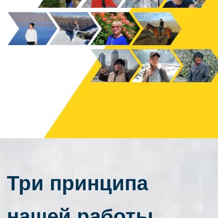
Наши старания приносят не только
благодарности от туристов, но и престижные
гран-при.
Так, в 2010 году мы получили престижную
награду «Бренд Ставрополья», в 2011 —
вышли в финал Всероссийской премии
«Маршрут года», а в 2024 — стали
победителями конкурса «Предприниматель
года» в номинации «Лучшее предприятие в
сфере услуг и гостеприимства».