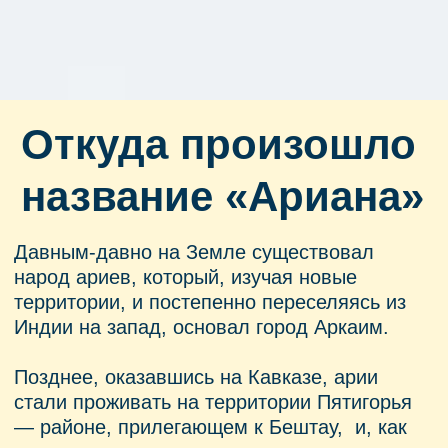
Позднее, оказавшись на Кавказе, арии
стали проживать на территории Пятигорья
— районе, прилегающем к Бештау, и, как
считают казаки, стали их потомками.
Именно в память о них наша турфирма
была названа «Арианой».
Почему Ариана?