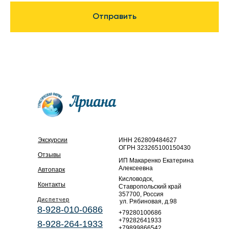
Отправить
Экскурсии
ИНН 262809484627
ОГРН 323265100150430
Отзывы
ИП Макаренко Екатерина
Алексеевна
Автопарк
Кисловодск,
Контакты
Ставропольский край
357700, Россия
Диспетчер
ул. Рябиновая, д.98
8-928-010-0686
+79280100686
+79282641933
8-928-264-1933
+79899866542