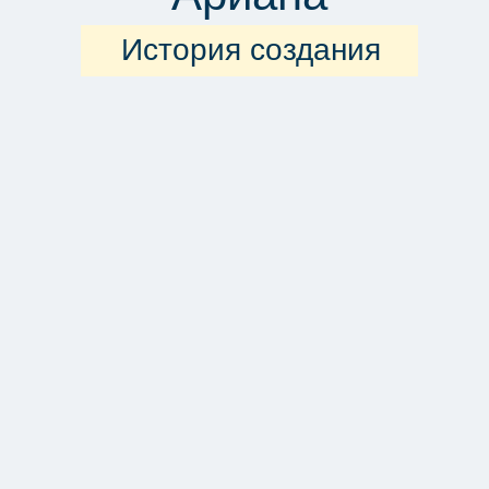
Откуда произошло
название «Ариана»
Давным-давно на Земле существовал
народ ариев, который, изучая новые
территории, и постепенно переселяясь из
Индии на запад, основал город Аркаим.