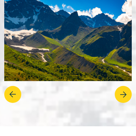
Три принципа
нашей работы
Безопасность: мы работаем
официально и страхуем пассажиров.
Душевность: в нашем коллективе —
самые опытные экскурсоводы КМВ.
Креативность: каждый год команда