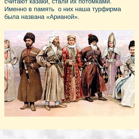
Новые комфортабельные автобусы,
водители с большим опытом езды по
горным дорогам, гиды, которые любят свою
профессию, людей и историю, а также
большой выбор экскурсий, в том числе
авторских маршрутов — вот ради чего стоит
приехать на Кавказ и обратиться именно к
нам.