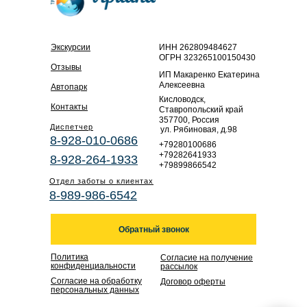
Экскурсии
ИНН 262809484627
ОГРН 323265100150430
Отзывы
ИП Макаренко Екатерина
Алексеевна
Автопарк
Кисловодск,
Контакты
Ставропольский край
357700, Россия
Диспетчер
ул. Рябиновая, д.98
8-928-010-0686
+79280100686
+79282641933
8-928-264-1933
+79899866542
Отдел заботы о клиентах
8-989-986-6542
Обратный звонок
Политика
Согласие на получение
конфиденциальности
рассылок
Согласие на обработку
Договор оферты
персональных данных